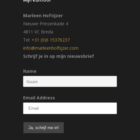
Mijn kantoor
Marleen Hoftijzer
Nieuwe Prinsenkade 4
4811 VC Breda
Tel:
+31 (0)6 15376237
info@marleenhoftijzer.com
Schrijf je in op mijn nieuwsbrief
Name
Email Address