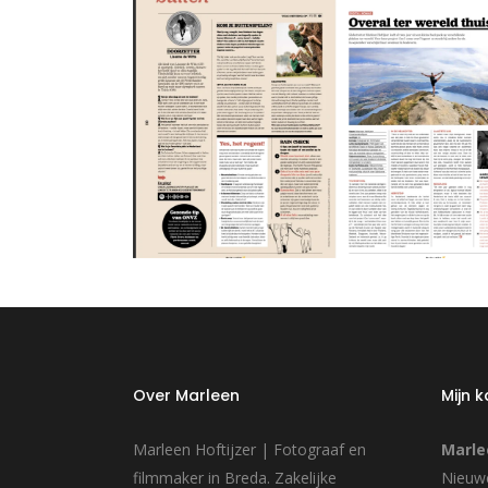
Over Marleen
Mijn 
Marleen Hoftijzer | Fotograaf en
Marle
filmmaker in Breda. Zakelijke
Nieuwe