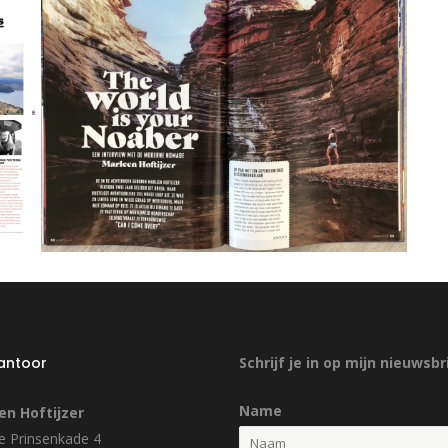
kantoor
Schrijf je in op mijn nieuwsbr
Name
en Hoftijzer
 Prinsenkade 4