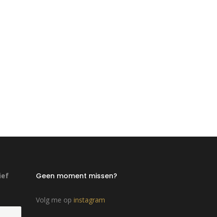
ief
Geen moment missen?
Volg me op
instagram