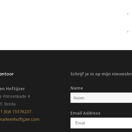
kantoor
Schrijf je in op mijn nieuwsbr
Name
en Hoftijzer
 Prinsenkade 4
VC Breda
1 (0)6 15376237
Email Address
arleenhoftijzer.com