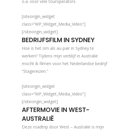
o.a. voor vele touroperators.
[siteorigin_widget
class=”WP_Widget_Media_Video”]
[/siteorigin_widget]
BEDRIJFSFILM IN SYDNEY
Hoe is het om als au-pair in Sydney te
werken? Tijdens mijn verblijf in Australië
mocht ik filmen voor het Nederlandse bedrijf
“Stagereizen.”
[siteorigin_widget
class=”WP_Widget_Media_Video”]
[/siteorigin_widget]
AFTERMOVIE IN WEST-
AUSTRALIË
Deze roadtrip door West – Australië is mijn