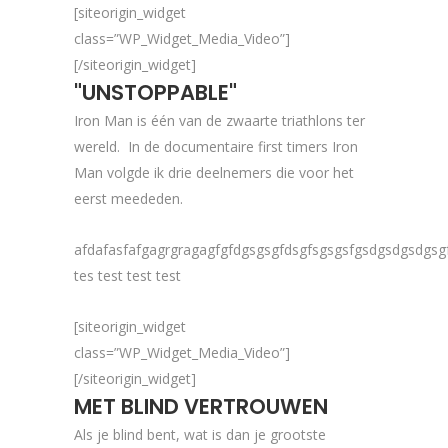
[siteorigin_widget
class=”WP_Widget_Media_Video”]
[/siteorigin_widget]
"UNSTOPPABLE"
Iron Man is één van de zwaarte triathlons ter
wereld.
In de documentaire first timers Iron
Man volgde ik drie deelnemers die voor het
eerst meededen.
afdafasfafgagrgragagfgfdgsgsgfdsgfsgsgsfgsdgsdgsdgsg
tes test test test
[siteorigin_widget
class=”WP_Widget_Media_Video”]
[/siteorigin_widget]
MET BLIND VERTROUWEN
Als je blind bent, wat is dan je grootste