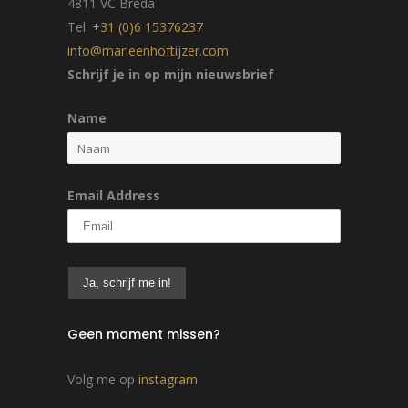
4811 VC Breda
Tel:
+31 (0)6 15376237
info@marleenhoftijzer.com
Schrijf je in op mijn nieuwsbrief
Name
Email Address
Geen moment missen?
Volg me op
instagram