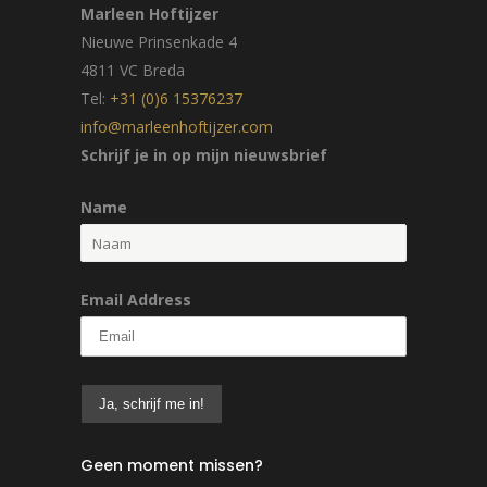
Marleen Hoftijzer
Nieuwe Prinsenkade 4
4811 VC Breda
Tel:
+31 (0)6 15376237
info@marleenhoftijzer.com
Schrijf je in op mijn nieuwsbrief
Name
Email Address
Geen moment missen?