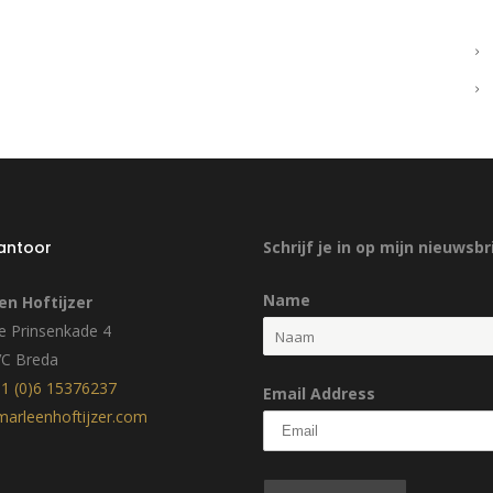
kantoor
Schrijf je in op mijn nieuwsbr
Name
en Hoftijzer
 Prinsenkade 4
VC Breda
1 (0)6 15376237
Email Address
arleenhoftijzer.com