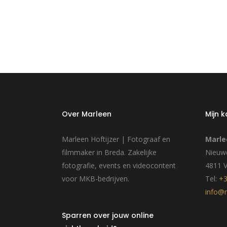
Over Marleen
Mijn 
Marleen Hoftijzer | Fotograaf en
Marle
filmmaker in Breda. Zakelijke
Nieuwe
fotografie, events en videocontent
4811 
voor MKB-bedrijven.
Tel:
+3
info@m
Sparren over jouw online