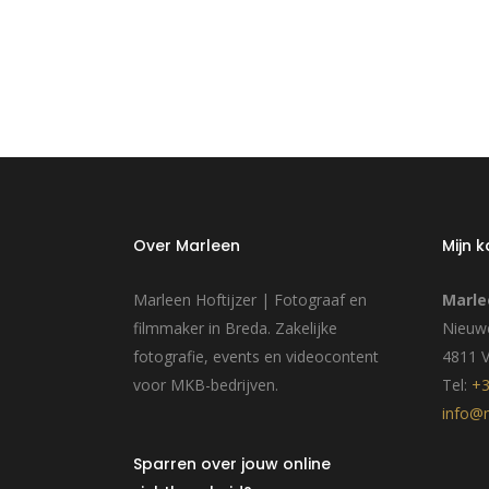
Over Marleen
Mijn 
Marleen Hoftijzer | Fotograaf en
Marle
filmmaker in Breda. Zakelijke
Nieuwe
fotografie, events en videocontent
4811 
voor MKB-bedrijven.
Tel:
+3
info@m
Sparren over jouw online