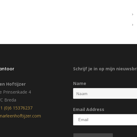
kantoor
Schrijf je in op mijn nieuwsbr
Name
en Hoftijzer
 Prinsenkade 4
VC Breda
1 (0)6 15376237
Email Address
arleenhoftijzer.com