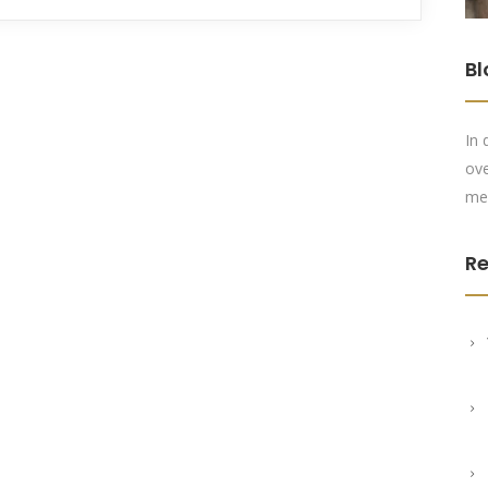
Bl
In 
ove
me
Re