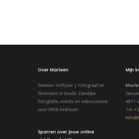
Over Marleen
Mijn 
Marleen Hoftijzer | Fotograaf en
Marle
filmmaker in Breda. Zakelijke
Nieuwe
fotografie, events en videocontent
4811 
voor MKB-bedrijven.
Tel:
+3
info@m
Sparren over jouw online