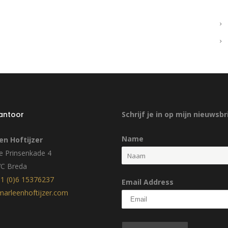
kantoor
Schrijf je in op mijn nieuwsbr
Name
en Hoftijzer
 Prinsenkade 4
VC Breda
1 (0)6 15376237
Email Address
arleenhoftijzer.com