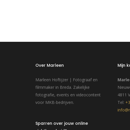
Over Marleen
Mijn 
Marleen Hoftijzer | Fotograaf en
Marle
filmmaker in Breda. Zakelijke
Nieuwe
fotografie, events en videocontent
4811 
voor MKB-bedrijven.
Tel:
+3
info@m
Sparren over jouw online