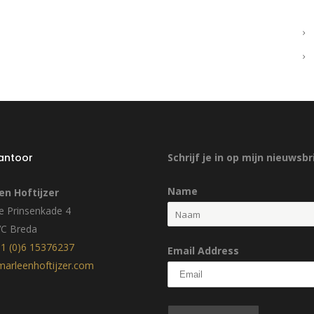
kantoor
Schrijf je in op mijn nieuwsbr
Name
en Hoftijzer
 Prinsenkade 4
VC Breda
1 (0)6 15376237
Email Address
arleenhoftijzer.com