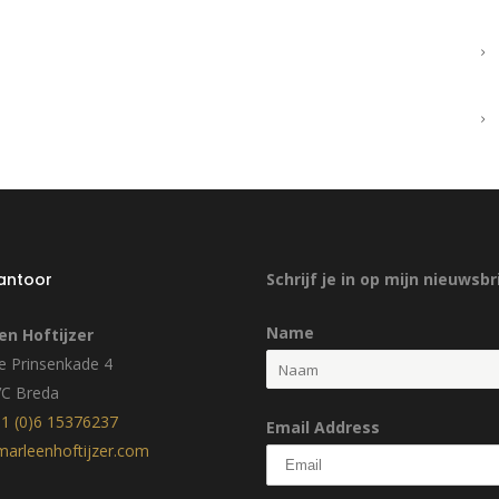
kantoor
Schrijf je in op mijn nieuwsbr
Name
en Hoftijzer
 Prinsenkade 4
VC Breda
1 (0)6 15376237
Email Address
arleenhoftijzer.com