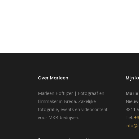
Over Marleen
Mijn 
Marleen Hoftijzer | Fotograaf en
Marle
filmmaker in Breda. Zakelijke
Nieuwe
fotografie, events en videocontent
4811 
voor MKB-bedrijven.
Tel:
+3
info@m