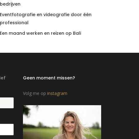
bedrijven
Eventfotografie en videografie door één
professional
Een maand werken en reizen op Bali
ief
Geen moment missen?
Volg me op
instagram