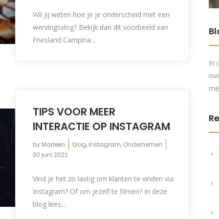
Wil jij weten hoe je je onderscheid met een
wervingsvlog? Bekijk dan dit voorbeeld van
Bl
Friesland Campina...
In 
ove
me
TIPS VOOR MEER
Re
INTERACTIE OP INSTAGRAM
by
Marleen
blog
,
Instagram
,
Ondernemen
30 juni 2022
Vind je het zo lastig om klanten te vinden via
Instagram? Of om jezelf te filmen? In deze
blog lees...