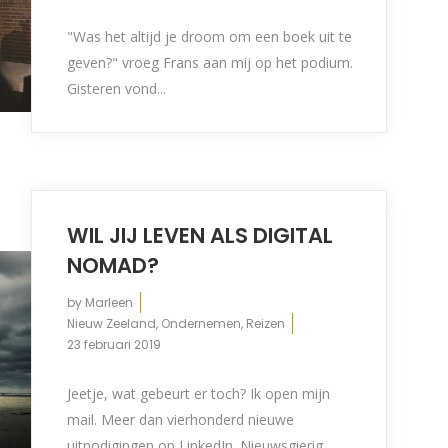
"Was het altijd je droom om een boek uit te
geven?" vroeg Frans aan mij op het podium.
Gisteren vond...
WIL JIJ LEVEN ALS DIGITAL
NOMAD?
by
Marleen
Nieuw Zeeland
,
Ondernemen
,
Reizen
23 februari 2019
Jeetje, wat gebeurt er toch? Ik open mijn
mail. Meer dan vierhonderd nieuwe
uitnodigingen op LinkedIn. Nieuwsgierig