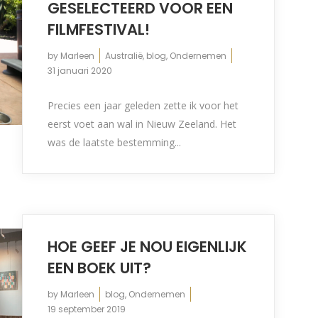
GESELECTEERD VOOR EEN
FILMFESTIVAL!
by
Marleen
Australië
,
blog
,
Ondernemen
31 januari 2020
Precies een jaar geleden zette ik voor het
eerst voet aan wal in Nieuw Zeeland. Het
was de laatste bestemming...
HOE GEEF JE NOU EIGENLIJK
EEN BOEK UIT?
by
Marleen
blog
,
Ondernemen
19 september 2019